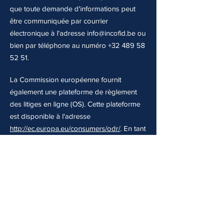
que toute demande d'informations peut
être communiquée par courrier
électronique à l'adresse
info@incofid.be
ou
bien par téléphone au numéro
+32 489 58
52 51
.
La Commission européenne fournit
également une plateforme de règlement
des litiges en ligne (OS). Cette plateforme
est disponible à l'adresse
http://ec.europa.eu/consumers/odr/
. En tant
que client, vous avez toujours la possibilité
de contacter le conseil d'arbitrage de la
Commission européenne. Nous ne
sommes ni disposés à, ni obligés de,
participer à une procédure de règlement
des litiges devant un conseil d'arbitrage de
la consommation.