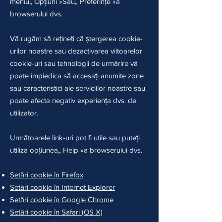
meniu
„
Opțiuni
»
Sau
„
Preferințe
»
a
browserului dvs.
Vă rugăm să rețineți că ștergerea cookie-
urilor noastre sau dezactivarea viitoarelor
cookie-uri sau tehnologii de urmărire vă
poate împiedica să accesați anumite zone
sau caracteristici ale serviciilor noastre sau
poate afecta negativ experiența dvs. de
utilizator.
Următoarele link-uri pot fi utile sau puteți
utiliza opțiunea
„
Help
»
a browserului dvs.
Setări cookie în Firefox
Setări cookie în Internet Explorer
Setări cookie în Google Chrome
Setări cookie în Safari (OS X)