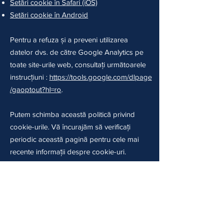
Setări cookie în Safari (iOS)
Setări cookie în Android
Pentru a refuza și a preveni utilizarea
datelor dvs. de către Google Analytics pe
toate site-urile web, consultați următoarele
instrucțiuni :
https://tools.google.com/dlpage
/gaoptout?hl=ro
.
Putem schimba această politică privind
cookie-urile. Vă încurajăm să verificați
periodic această pagină pentru cele mai
recente informații despre cookie-uri.